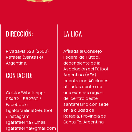
DIRECCIÓN:
LA LIGA
Rivadavia 328 (2300)
Afiliada al Consejo
Rafaela (Santa Fe)
Federal del Fútbol,
Argentina.
dependiente de la
Asociación del Fútbol
CONTACTO:
Argentino (AFA)
cuenta con 40 clubes
afiliados dentro de
una extensa región
Celular/Whatsapp:
del centro oeste
03492 – 562762 /
santafesino con sede
Facebook:
en la ciudad de
LigaRafaelinaDeFutbol
Rafaela, Provincia de
/ Instagram:
Santa Fe, Argentina.
ligarafaelina / Email:
ligarafaelina@gmail.com