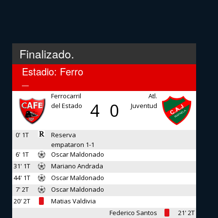
Finalizado.
Estadio: Ferro
—
Ferrocarril
Atl.
4
0
del Estado
Juventud
0' 1T
Reserva
empataron 1-1
6' 1T
Oscar Maldonado
31' 1T
Mariano Andrada
44' 1T
Oscar Maldonado
7' 2T
Oscar Maldonado
20' 2T
Matias Valdivia
Federico Santos
21' 2T