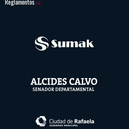
Reglamentos
(4)