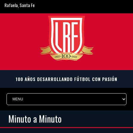
Rafaela, Santa Fe
ligarafaelina@gmail.com
Minuto a Minuto