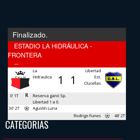
Finalizado.
ESTADIO LA HIDRÁULICA -
FRONTERA
—
La
Libertad
1
1
Hidraulica
Est.
Clucellas
0' 1T
Reserva ganó Sp.
Libertad 1 a 0.
30' 2T
Agustín Luna
Rodrigo Funes
48' 2T
CATEGORIAS