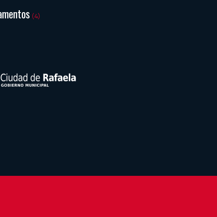
amentos
(4)