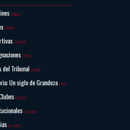
tines
(564)
es
(550)
rtivas
(2.821)
gnaciones
(391)
s del Tribunal
(438)
ria: Un siglo de Grandeza
(34)
Clubes
(2.157)
tucionales
(2.229)
ias
(4.765)