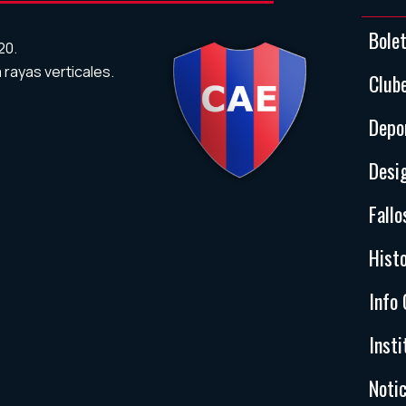
Bole
20.
a rayas verticales.
Club
Depo
Desi
Fallo
Histo
Info 
Insti
Notic