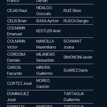
Franco
Derian
HIDALGO
CEJAS Raul
RUIZ Silvio
Gonzalo
CELIS Brian
ISASA Ayrton
RUSCH Sergio
COLMANN
KESTLER Ariel
Emanuel
COLMANN
MANCILLA
SCHWANT
Victor
Maximiliano
Joana
CORDOBA
MILANESIO
SIMONCINI Javier
Damián
Sebastián
GARCIA,
MINORA
SUAREZ Darío
Facundo
Guillermo
MOREO,
CORTEZ José
Gastón
DOMINGUEZ
TARTAGLIA
José
Guillermo
ESPINOZA,
PAREDES
TARTAGLIA