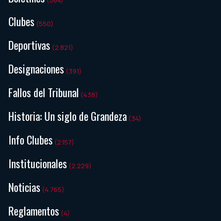
(564)
Clubes
(550)
Deportivas
(2.821)
Designaciones
(391)
Fallos del Tribunal
(438)
Historia: Un siglo de Grandeza
(34)
Info Clubes
(2.157)
Institucionales
(2.229)
Noticias
(4.765)
Reglamentos
(4)