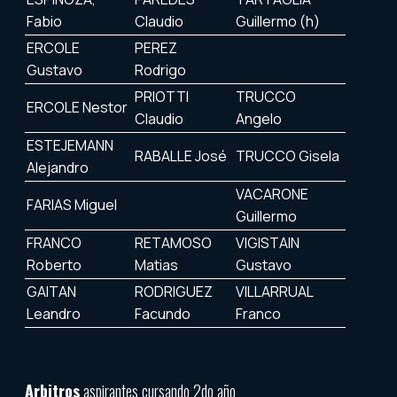
Fabio
Claudio
Guillermo (h)
ERCOLE
PEREZ
Gustavo
Rodrigo
PRIOTTI
TRUCCO
ERCOLE Nestor
Claudio
Angelo
ESTEJEMANN
RABALLE José
TRUCCO Gisela
Alejandro
VACARONE
FARIAS Miguel
Guillermo
FRANCO
RETAMOSO
VIGISTAIN
Roberto
Matias
Gustavo
GAITAN
RODRIGUEZ
VILLARRUAL
Leandro
Facundo
Franco
Arbitros
aspirantes cursando 2do año