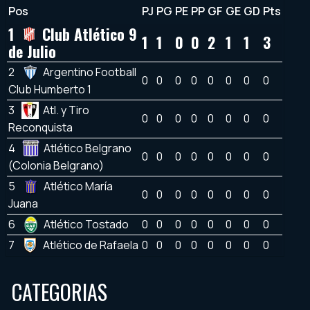
Pos
PJ
PG
PE
PP
GF
GE
GD
Pts
1
Club Atlético 9
1
1
0
0
2
1
1
3
de Julio
2
Argentino Football
0
0
0
0
0
0
0
0
Club Humberto 1
3
Atl. y Tiro
0
0
0
0
0
0
0
0
Reconquista
4
Atlético Belgrano
0
0
0
0
0
0
0
0
(Colonia Belgrano)
5
Atlético María
0
0
0
0
0
0
0
0
Juana
6
Atlético Tostado
0
0
0
0
0
0
0
0
7
Atlético de Rafaela
0
0
0
0
0
0
0
0
CATEGORIAS