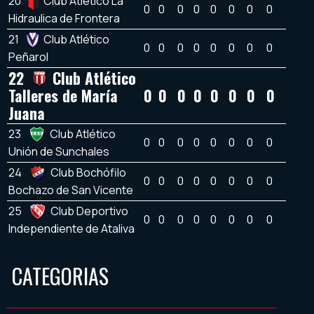
20
Club Atlético La
0
0
0
0
0
0
0
0
Hidraulica de Frontera
21
Club Atlético
0
0
0
0
0
0
0
0
Peñarol
22
Club Atlético
Talleres de María
0
0
0
0
0
0
0
0
Juana
23
Club Atlético
0
0
0
0
0
0
0
0
Unión de Sunchales
24
Club Bochófilo
0
0
0
0
0
0
0
0
Bochazo de San Vicente
25
Club Deportivo
0
0
0
0
0
0
0
0
Independiente de Ataliva
CATEGORIAS