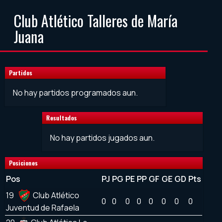
Club Atlético Talleres de María
Juana
Partidos
No hay partidos programados aun.
Resultados
No hay partidos jugados aun.
Posiciones
Pos
PJ
PG
PE
PP
GF
GE
GD
Pts
19
Club Atlético
0
0
0
0
0
0
0
0
Juventud de Rafaela