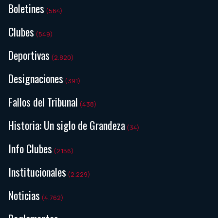
Boletines
(564)
Clubes
(549)
Deportivas
(2.820)
Designaciones
(391)
Fallos del Tribunal
(438)
Historia: Un siglo de Grandeza
(34)
Info Clubes
(2.156)
Institucionales
(2.229)
Noticias
(4.762)