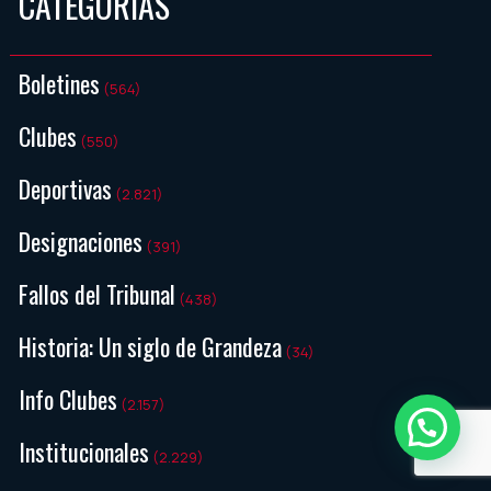
CATEGORIAS
Boletines
(564)
Clubes
(550)
Deportivas
(2.821)
Designaciones
(391)
Fallos del Tribunal
(438)
Historia: Un siglo de Grandeza
(34)
Info Clubes
(2.157)
Institucionales
(2.229)