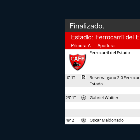
Finalizado.
Estadio: Ferrocarril del 
Primera A — Apertura
Ferrocarril del Estado
0' 1T
Reserva ganó 2-0 Ferrocarr
Estado
29' 1T
Gabriel Wattier
49' 2T
Oscar Maldonado