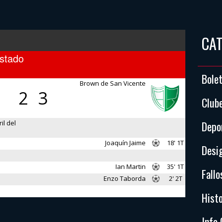
CA
Estado
Bole
Brown de San Vicente
2
3
Club
il del
Depo
Joaquín Jaime
18' 1T
Desi
Ian Martin
35' 1T
Fallo
Enzo Taborda
2' 2T
Histo
Info 