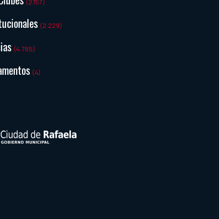
(2.157)
tucionales
(2.229)
ias
(4.765)
amentos
(4)