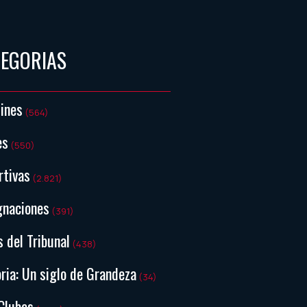
TEGORIAS
tines
(564)
es
(550)
rtivas
(2.821)
gnaciones
(391)
s del Tribunal
(438)
ria: Un siglo de Grandeza
(34)
Clubes