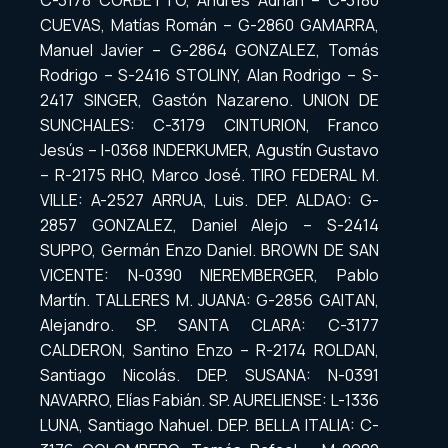
C-3178 CORBETTO, Andrés Adrián – C-3180
CUEVAS, Matías Román – G-2860 GAMARRA,
Manuel Javier – G-2864 GONZALEZ, Tomás
Rodrigo – S-2416 STOLINY, Alan Rodrigo – S-
2417 SINGER, Gastón Nazareno. UNION DE
SUNCHALES: C-3179 CINTURION, Franco
Jesús – I-0368 INDERKUMER, Agustín Gustavo
– R-2175 RHO, Marco José. TIRO FEDERAL M.
VILLE: A-2527 ARRUA, Luis. DEP. ALDAO: G-
2857 GONZALEZ, Daniel Alejo – S-2414
SUPPO, Germán Enzo Daniel. BROWN DE SAN
VICENTE: N-0390 NIEREMBERGER, Pablo
Martín. TALLERES M. JUANA: G-2856 GAITAN,
Alejandro. SP. SANTA CLARA: C-3177
CALDERON, Santino Enzo – R-2174 ROLDAN,
Santiago Nicolás. DEP. SUSANA: N-0391
NAVARRO, Elías Fabián. SP. AURELIENSE: L-1336
LUNA, Santiago Nahuel. DEP. BELLA ITALIA: C-