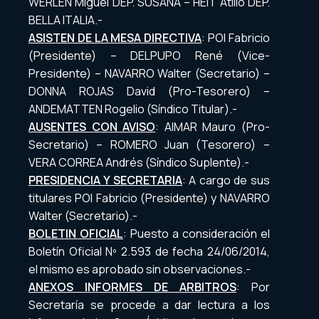
WERLEN Miguel DEP. SUSANA – HEIT Atilio DEP.
BELLA ITALIA.-
ASISTEN DE LA MESA DIRECTIVA
: POI Fabricio
(Presidente) – DELPUPO René (Vice-
Presidente) – NAVARRO Walter (Secretario) –
DONNA ROJAS David (Pro-Tesorero) –
ANDEMATTEN Rogelio (Síndico Titular).-
AUSENTES CON AVISO
: AIMAR Mauro (Pro-
Secretario) – ROMERO Juan (Tesorero) –
VERA CORREA Andrés (Síndico Suplente).-
PRESIDENCIA Y SECRETARIA
: A cargo de sus
titulares POI Fabricio (Presidente) y NAVARRO
Walter (Secretario).-
BOLETIN OFICIAL
: Puesto a consideración el
Boletín Oficial Nº 2.593 de fecha 24/06/2014,
el mismo es aprobado sin observaciones.-
ANEXOS INFORMES DE ARBITROS
: Por
Secretaría se procede a dar lectura a los