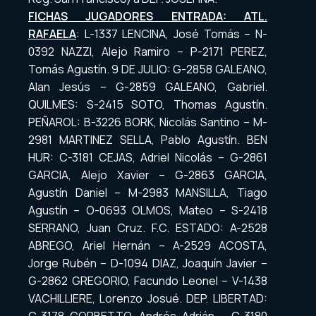
FICHAS JUGADORES ENTRADA: ATL.
RAFAELA
: L-1337 LENCINA, José Tomás – N-
0392 NAZZI, Alejo Ramiro – P-2171 PEREZ,
Tomás Agustín. 9 DE JULIO: G-2858 GALEANO,
Alan Jesús – G-2859 GALEANO, Gabriel.
QUILMES: S-2415 SOTO, Thomas Agustín.
PEÑAROL: B-3226 BORK, Nicolás Santino – M-
2981 MARTINEZ SELLA, Pablo Agustín. BEN
HUR: C-3181 CEJAS, Adriel Nicolás – G-2861
GARCIA, Alejo Xavier – G-2863 GARCIA,
Agustín Daniel – M-2983 MANSILLA, Tiago
Agustín – O-0693 OLMOS, Mateo – S-2418
SERRANO, Juan Cruz. F.C. ESTADO: A-2528
ABREGO, Ariel Hernán – A-2529 ACOSTA,
Jorge Rubén – D-1094 DIAZ, Joaquín Javier –
G-2862 GREGORIO, Facundo Leonel – V-1438
VACHILLIERE, Lorenzo Josué. DEP. LIBERTAD: