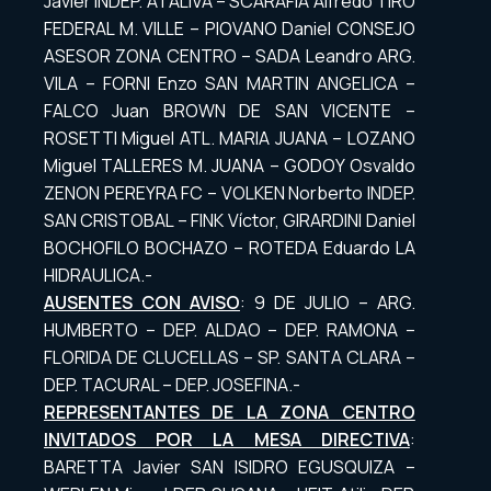
Javier INDEP. ATALIVA – SCARAFIA Alfredo TIRO
FEDERAL M. VILLE – PIOVANO Daniel CONSEJO
ASESOR ZONA CENTRO – SADA Leandro ARG.
VILA – FORNI Enzo SAN MARTIN ANGELICA –
FALCO Juan BROWN DE SAN VICENTE –
ROSETTI Miguel ATL. MARIA JUANA – LOZANO
Miguel TALLERES M. JUANA – GODOY Osvaldo
ZENON PEREYRA FC – VOLKEN Norberto INDEP.
SAN CRISTOBAL – FINK Víctor, GIRARDINI Daniel
BOCHOFILO BOCHAZO – ROTEDA Eduardo LA
HIDRAULICA.-
AUSENTES CON AVISO
: 9 DE JULIO – ARG.
HUMBERTO – DEP. ALDAO – DEP. RAMONA –
FLORIDA DE CLUCELLAS – SP. SANTA CLARA –
DEP. TACURAL – DEP. JOSEFINA.-
REPRESENTANTES DE LA ZONA CENTRO
INVITADOS POR LA MESA DIRECTIVA
:
BARETTA Javier SAN ISIDRO EGUSQUIZA –