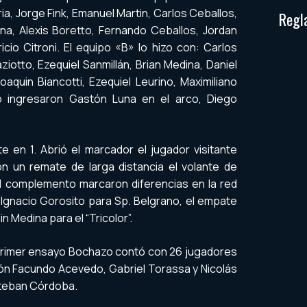
a, Jorge Fink, Emanuel Martin, Carlos Ceballos,
Regl
na, Alexis Boretto, Fernando Ceballos, Jordan
cio Citroni. El equipo «B» lo hizo con: Carlos
ziotto, Ezequiel Sanmillán, Brian Medina, Daniel
aquin Biancotti, Ezequiel Leurino, Maximiliano
go ingresaron Gastón Luna en el arco, Diego
e en 1. Abrió el marcador el jugador visitante
 un remate de larga distancia el volante de
l complemento marcaron diferencias en la red
 Ignacio Gorosito para Sp. Belgrano, el empate
ain Medina para el “Tricolor”.
primer ensayo Bochazo contó con 26 jugadores
sión Facundo Acevedo, Gabriel Torassa y Nicolás
steban Córdoba.