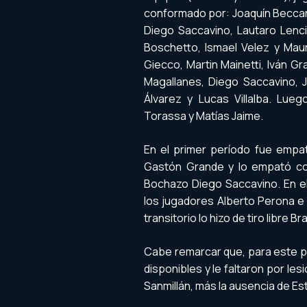
conformado por: Joaquín Beccari
Diego Saccavino, Lautaro Lenci
Boschetto, Ismael Velez y Mauri
Giecco, Martin Mainetti, Iván Gra
Magallanes, Diego Saccavino, Jo
Álvarez y Lucas Villalba. Lue
Torassa y Matías Jaime.
En el primer período fue empat
Gastón Grande y lo empató con
Bochazo Diego Saccavino. En e
los jugadores Alberto Perona e
transitorio lo hizo de tiro libre Br
Cabe remarcar que, para este 
disponibles y le faltaron por le
Sanmillán, más la ausencia de E