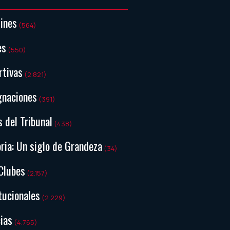
tines
(564)
es
(550)
rtivas
(2.821)
gnaciones
(391)
s del Tribunal
(438)
ria: Un siglo de Grandeza
(34)
Clubes
(2.157)
tucionales
(2.229)
ias
(4.765)