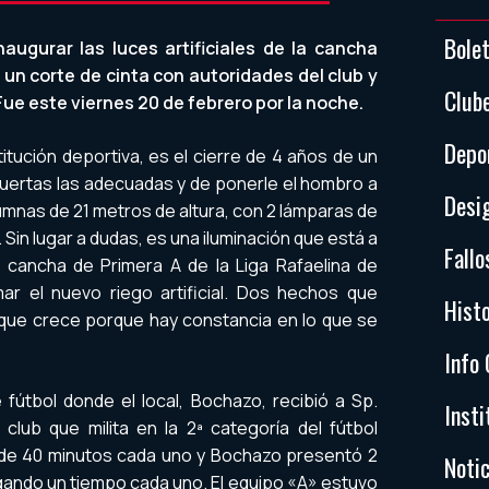
Bole
ugurar las luces artificiales de la cancha
n un corte de cinta con autoridades del club y
Club
ue este viernes 20 de febrero por la noche.
Depo
titución deportiva, es el cierre de 4 años de un
puertas las adecuadas y de ponerle el hombro a
Desi
umnas de 21 metros de altura, con 2 lámparas de
Sin lugar a dudas, es una iluminación que está a
Fallo
a cancha de Primera A de la Liga Rafaelina de
ar el nuevo riego artificial. Dos hechos que
Histo
y que crece porque hay constancia en lo que se
Info 
 fútbol donde el local, Bochazo, recibió a Sp.
Insti
club que milita en la 2ª categoría del fútbol
 de 40 minutos cada uno y Bochazo presentó 2
Notic
gando un tiempo cada uno. El equipo «A» estuvo