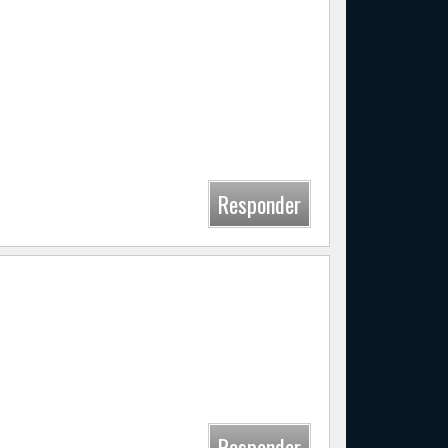
a
:22
iones de parte del Club Moreno de Lehmann
unidad del club Bochofilo Bochaso por tan
Responder
0:40
y mucho en estos tiempos…adrian
Responder