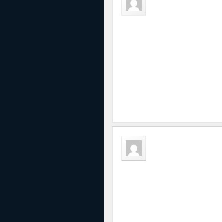
jorge cabrer
22 febrero, 2015 a las 0
mis mas sinceras felicitac
a los integrantes de la com
importante obra.
adrian tacite
23 febrero, 2015 a las 2
grandes dirigentes , no ha