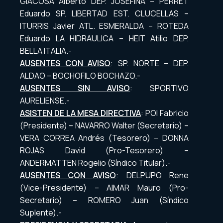
GIACOSA Alberto DEP. JOSEFINA – PERRET
Eduardo SP. LIBERTAD EST. CLUCELLAS –
ITURRIS Javier ATL. ESMERALDA – ROTEDA
Eduardo LA HIDRAULICA – HEIT Atilio DEP.
BELLA ITALIA.-
AUSENTES CON AVISO
: SP. NORTE – DEP.
ALDAO – BOCHOFILO BOCHAZO.-
AUSENTES SIN AVISO
: SPORTIVO
AURELIENSE.-
ASISTEN DE LA MESA DIRECTIVA
: POI Fabricio
(Presidente) – NAVARRO Walter (Secretario) –
VERA CORREA Andrés (Tesorero) – DONNA
ROJAS David (Pro-Tesorero) –
ANDERMATTEN Rogelio (Síndico Titular).-
AUSENTES CON AVISO
: DELPUPO Rene
(Vice-Presidente) – AIMAR Mauro (Pro-
Secretario) – ROMERO Juan (Síndico
Suplente).-