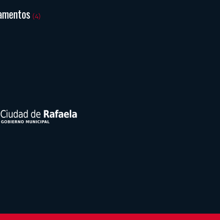
amentos
(4)