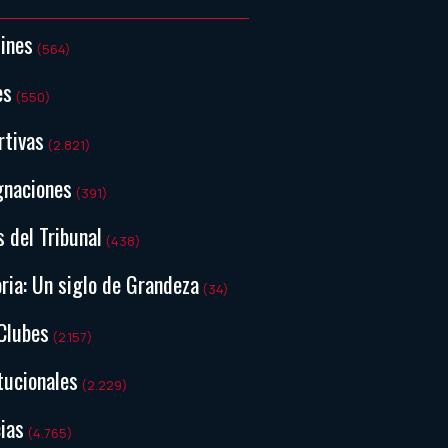
tines
(564)
es
(550)
rtivas
(2.821)
gnaciones
(391)
s del Tribunal
(438)
ria: Un siglo de Grandeza
(34)
Clubes
(2.157)
tucionales
(2.229)
ias
(4.765)