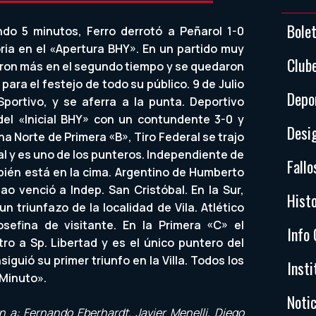
Bole
do 5 minutos, Ferro derrotó a Peñarol 1-0
ria en el «Apertura BHY». En un partido muy
Club
aron más en el segundo tiempo y se quedaron
para el festejo de todo su público. 9 de Julio
Depo
Sportivo, y se aferra a la punta. Deportivo
l «Inicial BHY» con un contundente 3-0 y
Desi
na Norte de Primera «B», Tiro Federal se trajo
al y es uno de los punteros. Independiente de
Fallo
bién está en la cima. Argentino de Humberto
o venció a Indep. San Cristóbal. En la Sur,
Histo
un triunfazo de la localidad de Vila. Atlético
sefina de visitante. En la Primera «C» el
Info 
ro a Sp. Libertad y es el único puntero del
iguió su primer triunfo en la Villa. Todos los
Insti
 Minuto».
Notic
 a: Fernando Eberhardt, Javier Menelli, Diego