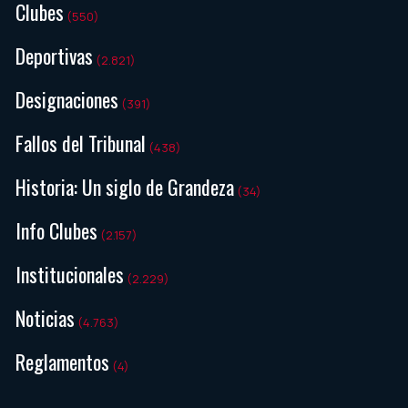
Clubes
(550)
Deportivas
(2.821)
Designaciones
(391)
Fallos del Tribunal
(438)
Historia: Un siglo de Grandeza
(34)
Info Clubes
(2.157)
Institucionales
(2.229)
Noticias
(4.763)
Reglamentos
(4)