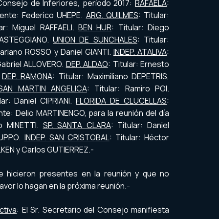
onsejo de Inferiores, período 2017:
RAFAELA
:
lente: Federico UHEPE.
ARG. QUILMES
: Titular:
lar: Miguel RAFFAELI.
BEN HUR
: Titular: Diego
 ASTEGGIANO.
UNION DE SUNCHALES
: Titular:
Mariano ROSSO y Daniel GIANTI.
INDEP. ATALIVA
:
 Gabriel ALLOVERO.
DEP. ALDAO
: Titular: Ernesto
.
DEP. RAMONA
: Titular: Maximiliano DEPETRIS,
SAN MARTIN ANGELICA
: Titular: Ramiro POI.
ular: Daniel CIPRIANI.
FLORIDA DE CLUCELLAS
:
nte: Delio MARTINENGO, para la reunión del día
o MINETTI.
SP. SANTA CLARA
: Titular: Daniel
SUPPO.
INDEP. SAN CRISTOBAL
: Titular: Héctor
LKEN y Carlos GUTIERREZ.-
se hicieron presentes en la reunión y que no
avor lo hagan en la próxima reunión.-
ctiva
: El Sr. Secretario del Consejo manifiesta