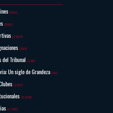
tines
(564)
es
(550)
rtivas
(2.821)
gnaciones
(391)
s del Tribunal
(438)
ria: Un siglo de Grandeza
(34)
Clubes
(2.157)
tucionales
(2.229)
ias
(4.765)