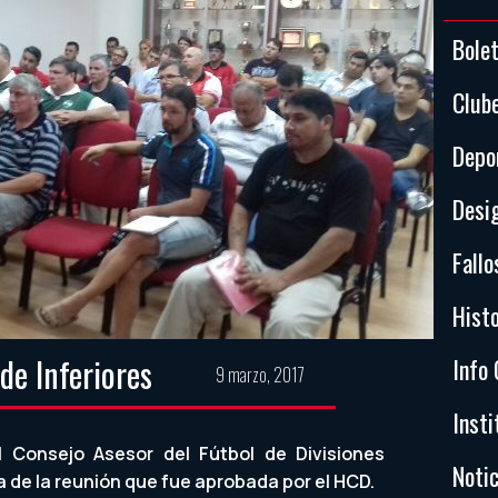
Bole
Club
Depo
Desi
Fallo
Histo
de Inferiores
Info 
9 marzo, 2017
Insti
l Consejo Asesor del Fútbol de Divisiones
Notic
a de la reunión que fue aprobada por el HCD.