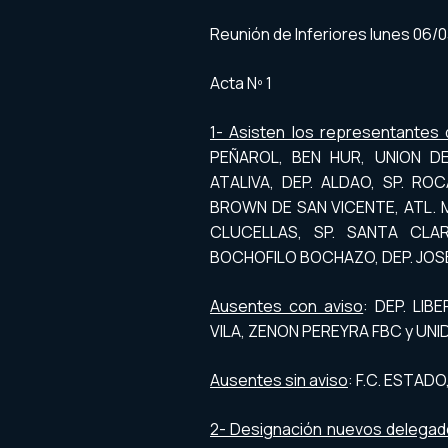
Reunión de Inferiores lunes 06/0
Acta Nº 1
1- Asisten los representantes
PEÑAROL, BEN HUR, UNION D
ATALIVA, DEP. ALDAO, SP. RO
BROWN DE SAN VICENTE, ATL. M
CLUCELLAS, SP. SANTA CLAR
BOCHOFILO BOCHAZO, DEP. JOSEF
Ausentes con aviso
: DEP. LI
VILA, ZENON PEREYRA FBC y UN
Ausentes sin aviso
: F.C. ESTAD
2- Designación nuevos delega