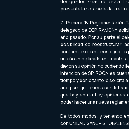
designados sean de dicha loc
presente la nota se le dará el t
7- Primera “B” Reglamentación 
delegado de DEP. RAMONA solici
año pasado. Por su parte el del
posibilidad de reestructurar 
conformen con menos equipos pa
un año complicado en cuanto a 
dieron su opinión no pudiendo lle
intención de SP. ROCA es buena
tiempo y por lo tanto le solicita
año para que pueda ser debatido
que hoy en día hay opiniones 
poder hacer una nueva reglamen
De todos modos, y teniendo en
con UNIDAD SANCRISTOBALENSE, 