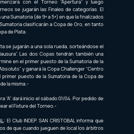
omenzará con el Torneo “Apertura” y luego
orneos se jugarán las Finales de categorías. El
n una Sumatoria (de 9ª a 5ª) en que la finalizados
 Sumatoria clasificarán a Copa de Oro, en tanto
opa de Plata.
ta se jugarán a una sola rueda, sorteándose el
“Clausura”. Las dos Copas tendrán también una
ermine en el primer puesto de la Sumatoria de la
bsoluto” y ganará la Copa Challenger “Centro
 el primer puesto de la Sumatoria de la Copa de
de la misma.-
 “A” dará inicio el sábado 01/04. Por pedido de
ar el Fixture del Torneo.-
AL
: El Club INDEP. SAN CRISTOBAL informa que
os de que cuando jueguen de local los árbitros