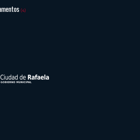
amentos
(4)