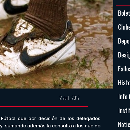
Bole
Club
Depo
Desi
Fallo
Histo
Info 
2 abril, 2017
Insti
 Fútbol que por decisión de los delegados
Notic
y, sumando además la consulta a los que no