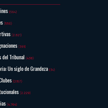
tines
(564)
es
(550)
rtivas
(2.821)
gnaciones
(391)
s del Tribunal
(438)
ria: Un siglo de Grandeza
(34)
Clubes
(2.157)
tucionales
(2.229)
ias
(4.764)