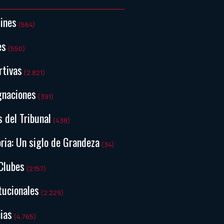
tines
(564)
es
(550)
rtivas
(2.821)
gnaciones
(391)
s del Tribunal
(438)
ria: Un siglo de Grandeza
(34)
Clubes
(2.157)
tucionales
(2.229)
ias
(4.765)