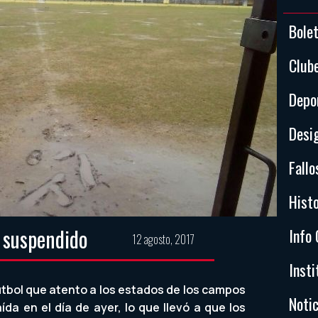
Bole
Club
Depo
Desi
Fallo
Histo
s suspendido
Info 
12 agosto, 2017
Insti
útbol que atento a los estados de los campos
Notic
aída en el día de ayer, lo que llevó a que los