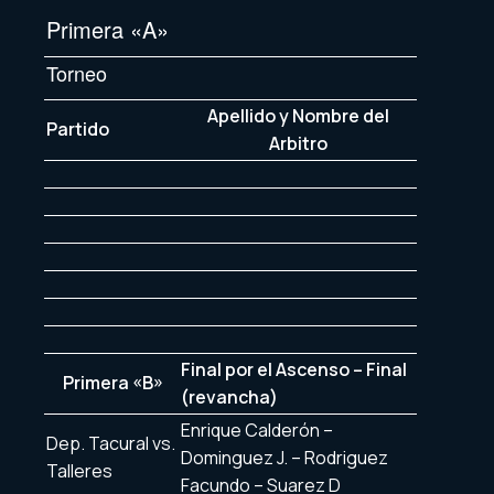
Primera «A»
Torneo
Apellido y Nombre del
Partido
Arbitro
Final por el Ascenso – Final
Primera «B»
(revancha)
Enrique Calderón –
Dep. Tacural vs.
Dominguez J. – Rodriguez
Talleres
Facundo – Suarez D