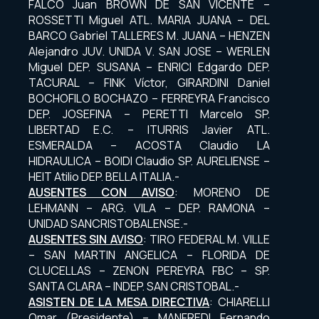
FALCO Juan BROWN DE SAN VICENTE –
ROSSETTI Miguel ATL. MARIA JUANA – DEL
BARCO Gabriel TALLERES M. JUANA – HENZEN
Alejandro JUV. UNIDA V. SAN JOSE – WERLEN
Miguel DEP. SUSANA – ENRICI Edgardo DEP.
TACURAL – FINK Víctor, GIRARDINI Daniel
BOCHOFILO BOCHAZO – FERREYRA Francisco
DEP. JOSEFINA – PERETTI Marcelo SP.
LIBERTAD E.C. – ITURRIS Javier ATL.
ESMERALDA – ACOSTA Claudio LA
HIDRAULICA – BOIDI Claudio SP. AURELIENSE –
HEIT Atilio DEP. BELLA ITALIA.-
AUSENTES CON AVISO
: MORENO DE
LEHMANN – ARG. VILA – DEP. RAMONA –
UNIDAD SANCRISTOBALENSE.-
AUSENTES SIN AVISO
: TIRO FEDERAL M. VILLE
– SAN MARTIN ANGELICA – FLORIDA DE
CLUCELLAS – ZENON PEREYRA FBC – SP.
SANTA CLARA – INDEP. SAN CRISTOBAL.-
ASISTEN DE LA MESA DIRECTIVA
: CHIARELLI
Omar (Presidente) – MANFREDI Fernando