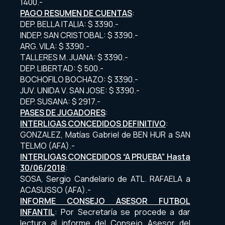
1400.-
PAGO RESUMEN DE CUENTAS
:
DEP. BELLA ITALIA: $ 3390.-
INDEP. SAN CRISTOBAL: $ 3390.-
ARG. VILA: $ 3390.-
TALLERES M. JUANA: $ 3390.-
DEP. LIBERTAD: $ 500.-
BOCHOFILO BOCHAZO: $ 3390.-
JUV. UNIDA V. SAN JOSE: $ 3390.-
DEP. SUSANA: $ 2917.-
PASES DE JUGADORES
:
INTERLIGAS CONCEDIDOS DEFINITIVO
:
GONZALEZ, Matías Gabriel de BEN HUR a SAN
TELMO (AFA).-
INTERLIGAS CONCEDIDOS “A PRUEBA” Hasta
30/06/2018
:
SOSA, Sergio Candelario de ATL. RAFAELA a
ACASUSSO (AFA).-
INFORME CONSEJO ASESOR FUTBOL
INFANTIL
: Por Secretaría se procede a dar
lectura al informe del Consejo Asesor del