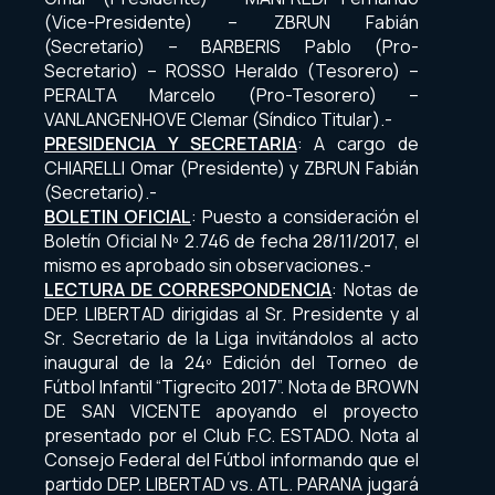
(Vice-Presidente) – ZBRUN Fabián
(Secretario) – BARBERIS Pablo (Pro-
Secretario) – ROSSO Heraldo (Tesorero) –
PERALTA Marcelo (Pro-Tesorero) –
VANLANGENHOVE Clemar (Síndico Titular).-
PRESIDENCIA Y SECRETARIA
: A cargo de
CHIARELLI Omar (Presidente) y ZBRUN Fabián
(Secretario).-
BOLETIN OFICIAL
: Puesto a consideración el
Boletín Oficial Nº 2.746 de fecha 28/11/2017, el
mismo es aprobado sin observaciones.-
LECTURA DE CORRESPONDENCIA
: Notas de
DEP. LIBERTAD dirigidas al Sr. Presidente y al
Sr. Secretario de la Liga invitándolos al acto
inaugural de la 24º Edición del Torneo de
Fútbol Infantil “Tigrecito 2017”. Nota de BROWN
DE SAN VICENTE apoyando el proyecto
presentado por el Club F.C. ESTADO. Nota al
Consejo Federal del Fútbol informando que el
partido DEP. LIBERTAD vs. ATL. PARANA jugará