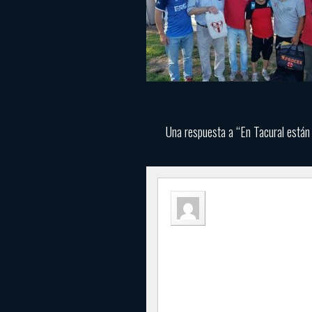
Una respuesta a “En Tacural están
gerardo buff
9 enero, 2018 a las 2:57
felicitacionez mi querido tac
y que temgan un buen año 