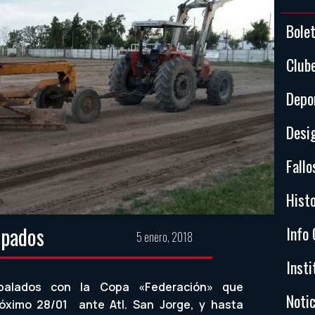
Bole
Club
Depo
Desi
Fallo
Histo
opados
Info 
5 enero, 2018
Insti
alados con la Copa «Federación» que
Notic
óximo 28/01 ante Atl. San Jorge, y hasta