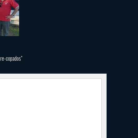
 re-copados”
a
ural
saludos