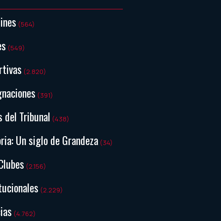
tines
(564)
es
(549)
rtivas
(2.820)
gnaciones
(391)
s del Tribunal
(438)
ria: Un siglo de Grandeza
(34)
Clubes
(2.156)
tucionales
(2.229)
ias
(4.762)