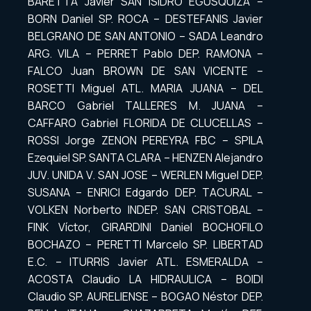
BARETTA Javier SAN ISIDRO EGUSQUIZA –
BORN Daniel SP. ROCA – DESTEFANIS Javier
BELGRANO DE SAN ANTONIO – SADA Leandro
ARG. VILA – PERRET Pablo DEP. RAMONA –
FALCO Juan BROWN DE SAN VICENTE –
ROSETTI Miguel ATL. MARIA JUANA – DEL
BARCO Gabriel TALLERES M. JUANA –
CAFFARO Gabriel FLORIDA DE CLUCELLAS –
ROSSI Jorge ZENON PEREYRA FBC – SPILA
Ezequiel SP. SANTA CLARA – HENZEN Alejandro
JUV. UNIDA V. SAN JOSE – WERLEN Miguel DEP.
SUSANA – ENRICI Edgardo DEP. TACURAL –
VOLKEN Norberto INDEP. SAN CRISTOBAL –
FINK Víctor, GIRARDINI Daniel BOCHOFILO
BOCHAZO – PERETTI Marcelo SP. LIBERTAD
E.C. – ITURRIS Javier ATL. ESMERALDA –
ACOSTA Claudio LA HIDRAULICA – BOIDI
Claudio SP. AURELIENSE – BOGAO Néstor DEP.