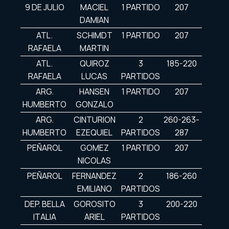
9 DE JULIO
MACIEL
1 PARTIDO
207
DAMIAN
ATL.
SCHIMDT
1 PARTIDO
207
RAFAELA
MARTIN
ATL.
QUIROZ
3
185-220
RAFAELA
LUCAS
PARTIDOS
ARG.
HANSEN
1 PARTIDO
207
HUMBERTO
GONZALO
ARG.
CINTURION
2
260-263-
HUMBERTO
EZEQUIEL
PARTIDOS
287
PEÑAROL
GOMEZ
1 PARTIDO
207
NICOLAS
PEÑAROL
FERNANDEZ
2
186-260
EMILIANO
PARTIDOS
DEP. BELLA
GOROSITO
3
200-220
ITALIA
ARIEL
PARTIDOS