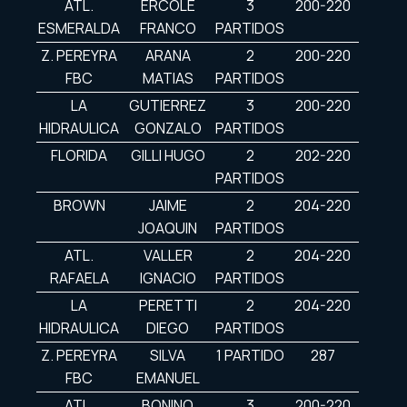
ATL.
ERCOLE
3
200-220
ESMERALDA
FRANCO
PARTIDOS
Z. PEREYRA
ARANA
2
200-220
FBC
MATIAS
PARTIDOS
LA
GUTIERREZ
3
200-220
HIDRAULICA
GONZALO
PARTIDOS
FLORIDA
GILLI HUGO
2
202-220
PARTIDOS
BROWN
JAIME
2
204-220
JOAQUIN
PARTIDOS
ATL.
VALLER
2
204-220
RAFAELA
IGNACIO
PARTIDOS
LA
PERETTI
2
204-220
HIDRAULICA
DIEGO
PARTIDOS
Z. PEREYRA
SILVA
1 PARTIDO
287
FBC
EMANUEL
ATL.
BONINO
3
200-220