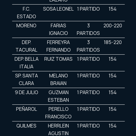
F.C.
SOSA LEONEL
1 PARTIDO
154
ESTADO
MORENO
FARIAS
3
200-220
IGNACIO
PARTIDOS
DEP.
FERREYRA
3
185-220
TACURAL
FERNANDO
PARTIDOS
DEP. BELLA
RUIZ TOMAS
1 PARTIDO
154
ITALIA
SP. SANTA
MELANO
1 PARTIDO
154
CLARA
BRAIAN
9 DE JULIO
GUZMAN
1 PARTIDO
154
ESTEBAN
PEÑAROL
PERELLO
1 PARTIDO
154
FRANCISCO
QUILMES
HERRLEIN
1 PARTIDO
154
AGUSTIN