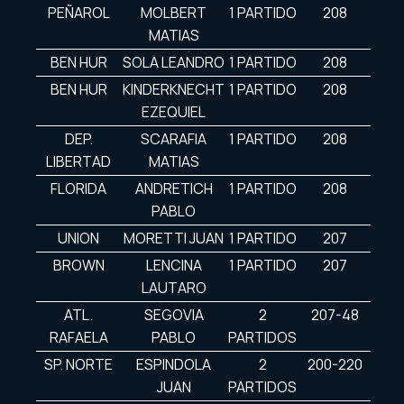
PEÑAROL
MOLBERT
1 PARTIDO
208
MATIAS
BEN HUR
SOLA LEANDRO
1 PARTIDO
208
BEN HUR
KINDERKNECHT
1 PARTIDO
208
EZEQUIEL
DEP.
SCARAFIA
1 PARTIDO
208
LIBERTAD
MATIAS
FLORIDA
ANDRETICH
1 PARTIDO
208
PABLO
UNION
MORETTI JUAN
1 PARTIDO
207
BROWN
LENCINA
1 PARTIDO
207
LAUTARO
ATL.
SEGOVIA
2
207-48
RAFAELA
PABLO
PARTIDOS
SP. NORTE
ESPINDOLA
2
200-220
JUAN
PARTIDOS