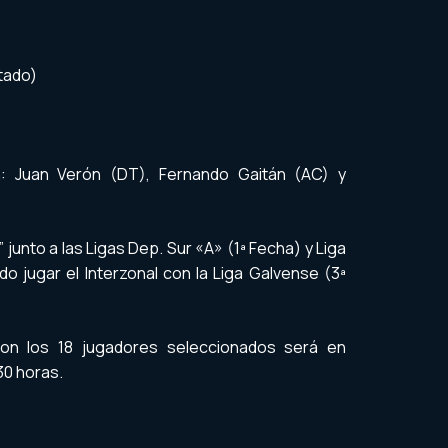
stado)
n: Juan Verón (DT), Fernando Gaitán (AC) y
” junto a las Ligas Dep. Sur «A» (1ª Fecha) y Liga
o jugar el Interzonal con la Liga Galvense (3ª
 con los 18 jugadores seleccionados será en
30 horas.