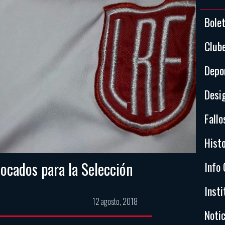
Bole
Club
Depo
Desi
Fallo
Histo
ocados para la Selección
Info 
Insti
12 agosto, 2018
Notic