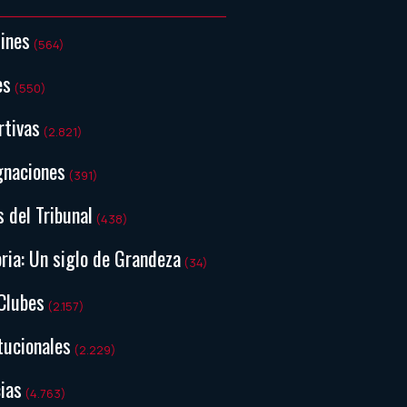
tines
(564)
es
(550)
rtivas
(2.821)
gnaciones
(391)
s del Tribunal
(438)
ria: Un siglo de Grandeza
(34)
Clubes
(2.157)
tucionales
(2.229)
ias
(4.763)