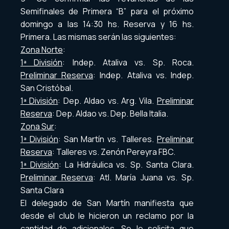
Semifinales de Primera “B” para el próximo
domingo a las 14:30 hs. Reserva y 16 hs.
Primera. Las mismas serán las siguientes:
Zona Norte
:
1ª División
: Indep. Ataliva vs. Sp. Roca.
Preliminar Reserva
: Indep. Ataliva vs. Indep.
San Cristóbal.
1ª División
: Dep. Aldao vs. Arg. Vila.
Preliminar
Reserva
: Dep. Aldao vs. Dep. Bella Italia.
Zona Sur
:
1ª División
: San Martín vs. Talleres.
Preliminar
Reserva
: Talleres vs. Zenón Pereyra FBC.
1ª División
: La Hidráulica vs. Sp. Santa Clara.
Preliminar Reserva
: Atl. María Juana vs. Sp.
Santa Clara
El delegado de San Martín manifiesta que
desde el club le hicieron un reclamo por la
cantidad de adicionales. Se le solicita que