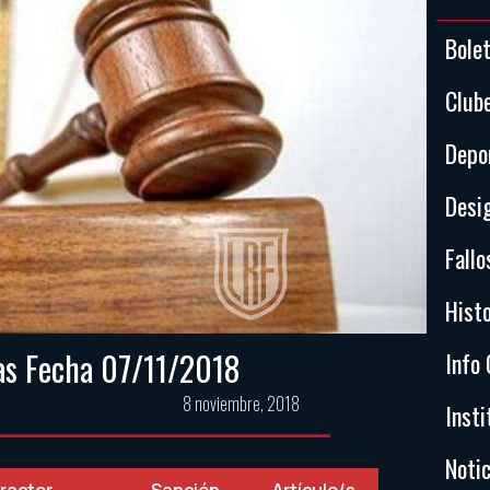
Bole
Club
Depo
Desi
Fallo
Histo
nas Fecha 07/11/2018
Info 
8 noviembre, 2018
Insti
Notic