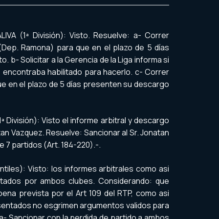
IVA (1ª División): Visto. Resuelve: a- Correr
o (Dep. Ramona) para que en el plazo de 5 días
 b- Solicitar a la Gerencia de la Liga informa si
 encontraba habilitado para hacerlo. c- Correr
ue en el plazo de 5 días presenten su descargo
División): Visto el informe arbitral y descargo
an Vazquez. Resuelve: Sancionar al Sr. Jonatan
 7 partidos (Art. 184-220).-.
tiles): Visto: los informes arbitrales como asi
tados por ambos clubes. Considerando: que
ena prevista por el Art 109 del RTP, como asi
sentados no esgrimen argumentos validos para
 a-
Sancionar con la perdida de partido a ambos