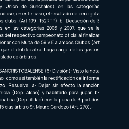
 y Union de Sunchales) en las categorías
ndose, en este caso, el resultado de cero gol a
s clubs. (Art 109 -152RTP). b-
Deducción de 3
 en las categorías 2006 y 2007, que se le
s del respectivo campeonato oficial al finalizar
ionar con Multa de 58 V.E a ambos Clubes (Art
ue el club local se haga cargo de los gastos
lado de árbitros.-
 SANCRISTOBALENSE (6ª División): Visto la nota
o, como así también la rectificación del informe
zo. Resuelve: a- Dejar sin efecto la sanción
riola (Dep. Aldao) y habilitarlo para jugar. b-
anabria (Dep. Aldao) con la pena de 3 partidos
15 días árbitro Sr. Mauro Cardozo (Art. 270).-