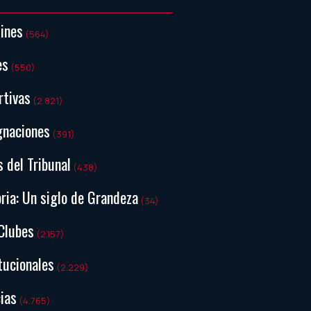
tines
(564)
es
(550)
rtivas
(2.821)
gnaciones
(391)
s del Tribunal
(438)
ria: Un siglo de Grandeza
(34)
Clubes
(2.157)
tucionales
(2.229)
ias
(4.765)