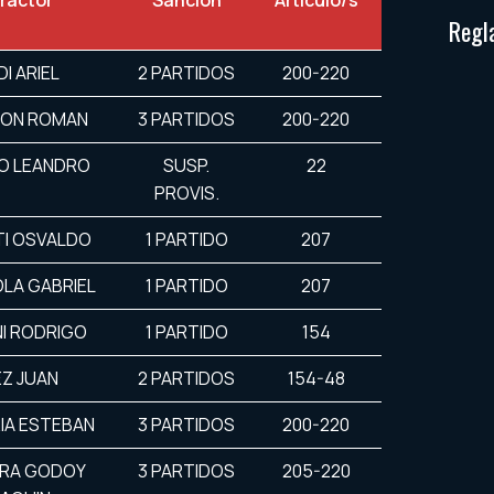
fractor
Sanción
Artículo/s
Regl
DI ARIEL
2 PARTIDOS
200-220
TON ROMAN
3 PARTIDOS
200-220
O LEANDRO
SUSP.
22
PROVIS.
I OSVALDO
1 PARTIDO
207
LA GABRIEL
1 PARTIDO
207
I RODRIGO
1 PARTIDO
154
Z JUAN
2 PARTIDOS
154-48
IA ESTEBAN
3 PARTIDOS
200-220
RA GODOY
3 PARTIDOS
205-220