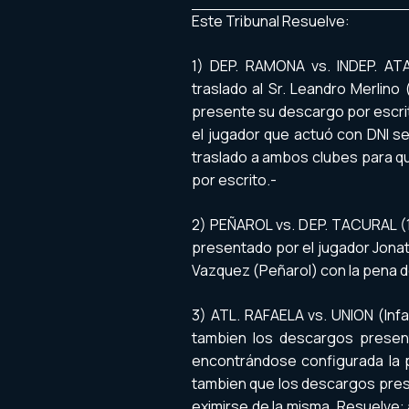
Este Tribunal Resuelve:
1) DEP. RAMONA vs. INDEP. ATAL
traslado al Sr. Leandro Merlin
presente su descargo por escrito.
el jugador que actuó con DNI se
traslado a ambos clubes para q
por escrito.-
2) PEÑAROL vs. DEP. TACURAL (1ª 
presentado por el jugador Jonat
Vazquez (Peñarol) con la pena de
3) ATL. RAFAELA vs. UNION (Infan
tambien los descargos presen
encontrándose configurada la p
tambien que los descargos pre
eximirse de la misma. Resuelve: