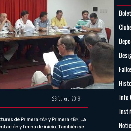
Bole
Club
Depo
Desi
Fallo
Histo
Info 
26 febrero, 2019
Insti
xtures de Primera «A» y Primera «B». La
Notic
ntación y fecha de inicio. También se