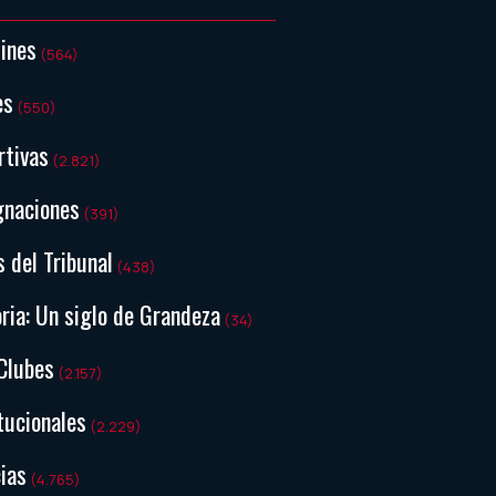
tines
(564)
es
(550)
rtivas
(2.821)
gnaciones
(391)
s del Tribunal
(438)
ria: Un siglo de Grandeza
(34)
Clubes
(2.157)
tucionales
(2.229)
ias
(4.765)