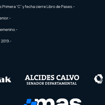
 Primera “C” y fecha cierre Libro de Pases.-
enior.-
 femenino.-
 2019.-