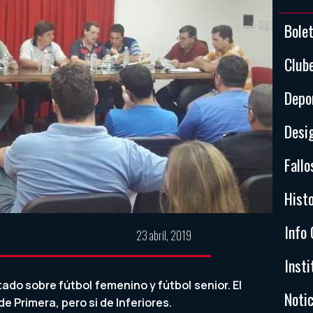
Bole
Club
Depo
Desi
Fallo
Histo
Info 
23 abril, 2019
Insti
tado sobre fútbol femenino y fútbol senior. El
Notic
e Primera, pero si de Inferiores.