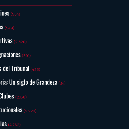
tines
(564)
es
(549)
rtivas
(2.820)
gnaciones
(391)
s del Tribunal
(438)
ria: Un siglo de Grandeza
(34)
Clubes
(2.156)
tucionales
(2.229)
ias
(4.762)