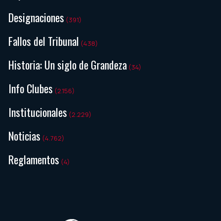
Designaciones
(391)
Fallos del Tribunal
(438)
Historia: Un siglo de Grandeza
(34)
Info Clubes
(2.156)
Institucionales
(2.229)
Noticias
(4.762)
Reglamentos
(4)