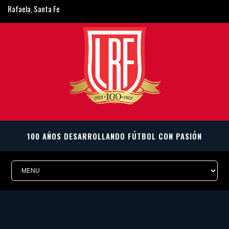
Rafaela, Santa Fe
ligarafaelina@gmail.com