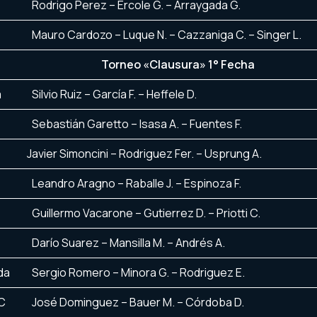
Rodrigo Perez – Ercole G. – Arraygada G.
Mauro Cardozo – Luque N. – Cazzaniga C. – Singer L.
Torneo «Clausura» 1° Fecha
a
Silvio Ruiz – García F. – Heffele D.
Sebastián Garetto – Isasa A. – Fuentes F.
Javier Simoncini – Rodriguez Fer. – Usprung A.
Leandro Aragno – Raballe J. – Espinoza F.
Guillermo Vacarone – Gutierrez D. – Priotti C.
Darío Suarez – Mansilla M. – Andrés A.
da
Sergio Romero – Minora G. – Rodriguez E.
BC
José Dominguez – Bauer M. – Córdoba D.