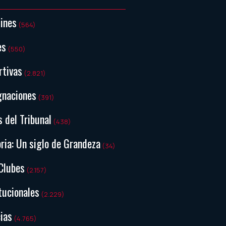
tines
(564)
es
(550)
rtivas
(2.821)
gnaciones
(391)
s del Tribunal
(438)
ria: Un siglo de Grandeza
(34)
Clubes
(2.157)
tucionales
(2.229)
ias
(4.765)