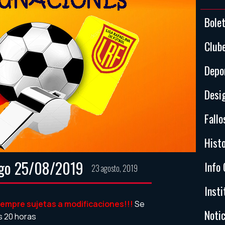
Bole
Club
Depo
Desi
Fallo
Histo
ngo 25/08/2019
Info 
23 agosto, 2019
Insti
empre sujetas a modificaciones!!!
Se
Notic
s 20 horas