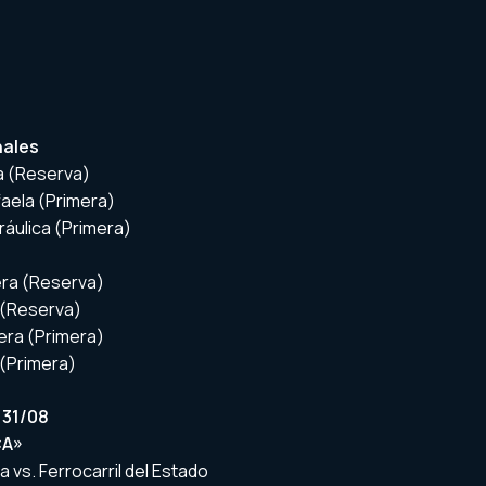
hales
la (Reserva)
afaela (Primera)
dráulica (Primera)
tera (Reserva)
a (Reserva)
ntera (Primera)
a (Primera)
 31/08
«A»
la vs. Ferrocarril del Estado