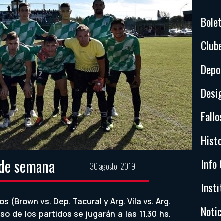
Bole
Club
Depo
Desi
Fallo
Histo
 de semana
Info 
30 agosto, 2019
Insti
 (Brown vs. Dep. Tacural y Arg. Vila vs. Arg.
Notic
o de los partidos se jugarán a las 11.30 hs.