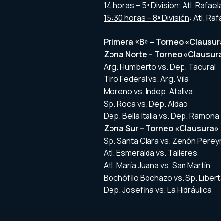
14 horas – 5ª División
: Atl. Rafae
15:30 horas – 8ª División
: Atl. Ra
Primera «B» – Torneo «Clausur
Zona Norte – Torneo «Clausur
Arg. Humberto vs. Dep. Tacural
Tiro Federal vs. Arg. Vila
Moreno vs. Indep. Ataliva
Sp. Roca vs. Dep. Aldao
Dep. Bella Italia vs. Dep. Ramona
Zona Sur – Torneo «Clausura» 
Sp. Santa Clara vs. Zenón Perey
Atl. Esmeralda vs. Talleres
Atl. María Juana vs. San Martín
Bochófilo Bochazo vs. Sp. Liber
Dep. Josefina vs. La Hidráulica