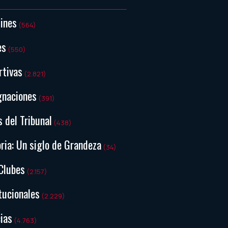
tines
(564)
es
(550)
rtivas
(2.821)
gnaciones
(391)
s del Tribunal
(438)
ria: Un siglo de Grandeza
(34)
Clubes
(2.157)
tucionales
(2.229)
ias
(4.763)