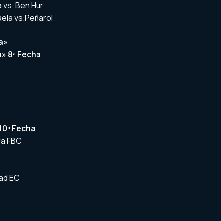
la vs. Ben Hur
faela vs.Peñarol
a»
a» 8ª Fecha
10ª Fecha
ra FBC
tad EC