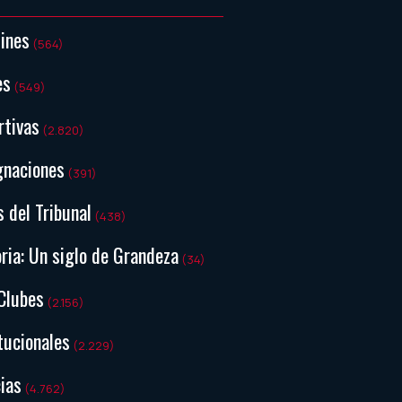
tines
(564)
es
(549)
rtivas
(2.820)
gnaciones
(391)
s del Tribunal
(438)
ria: Un siglo de Grandeza
(34)
Clubes
(2.156)
tucionales
(2.229)
ias
(4.762)