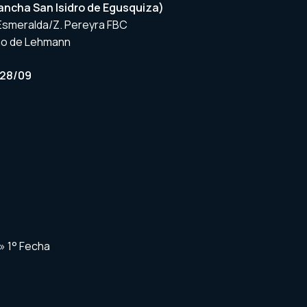
ancha San Isidro de Egusquiza)
tl. Esmeralda/Z. Pereyra FBC
eno de Lehmann
 28/09
» 1° Fecha