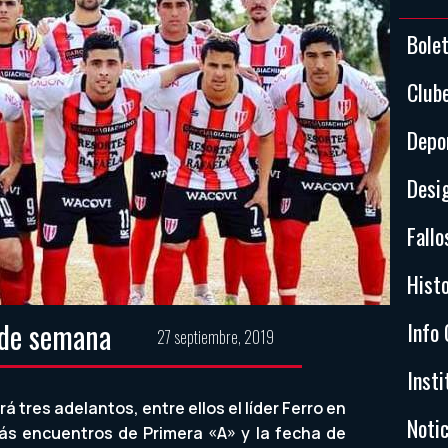
Bole
Club
Depo
Desi
Fallo
Histo
 de semana
Info 
27 septiembre, 2019
Insti
á tres adelantos, entre ellos el líder Ferro en
Notic
ás encuentros de Primera «A» y la fecha de