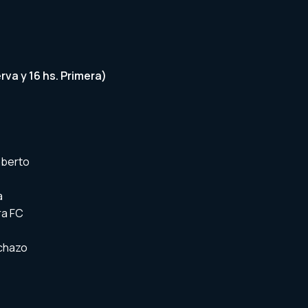
va y 16 hs. Primera)
mberto
a
ra FC
ochazo