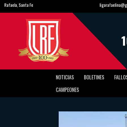
Rafaela, Santa Fe
ligarafaelina@g
NOTICIAS
BOLETINES
FALLO
CAMPEONES