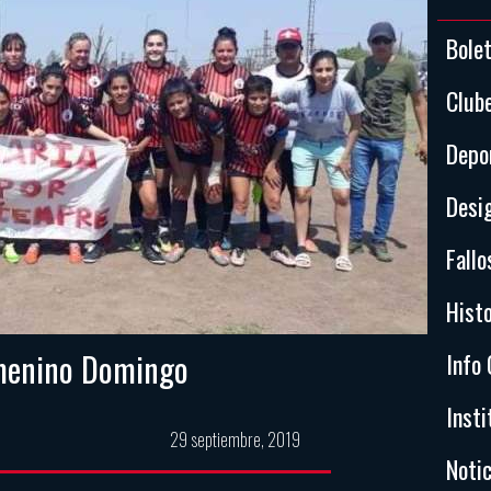
Bole
Club
Depo
Desi
Fallo
Histo
emenino Domingo
Info 
Insti
29 septiembre, 2019
Notic