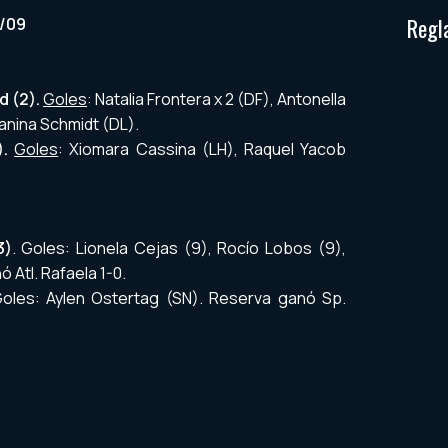
Regl
9/09
d (2).
Goles
: Natalia Frontera x 2 (DF), Antonella
anina Schmidt (DL).
).
Goles
: Xiomara Cassina (LH), Raquel Yacob
3)
. Goles: Lionela Cejas (9), Rocío Lobos (9),
 Atl. Rafaela 1-0.
oles: Aylen Ostertag (SN). Reserva ganó Sp.