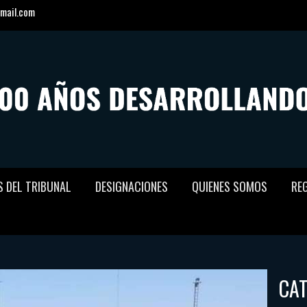
mail.com
S DEL TRIBUNAL
DESIGNACIONES
QUIENES SOMOS
RE
CA