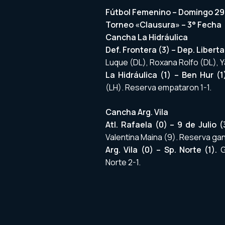
Fútbol Femenino – Domingo 2
Torneo «Clausura» – 3° Fecha
Cancha La Hidráulica
Def. Frontera (3) – Dep. Liberta
Luque (DL), Roxana Rolfo (DL), Y
La Hidráulica (1) – Ben Hur (1
(LH). Reserva empataron 1-1.
Cancha Arg. Vila
Atl. Rafaela (0) – 9 de Julio (
Valentina Maina (9). Reserva ganó
Arg. Vila (0) – Sp. Norte (1).
G
Norte 2-1.