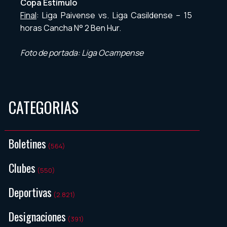
Copa Estímulo
Final
: Liga Paivense vs. Liga Casildense – 15
horas Cancha N° 2 Ben Hur.
Foto de portada: Liga Ocampense
CATEGORIAS
Boletines
(564)
Clubes
(550)
Deportivas
(2.821)
Designaciones
(391)