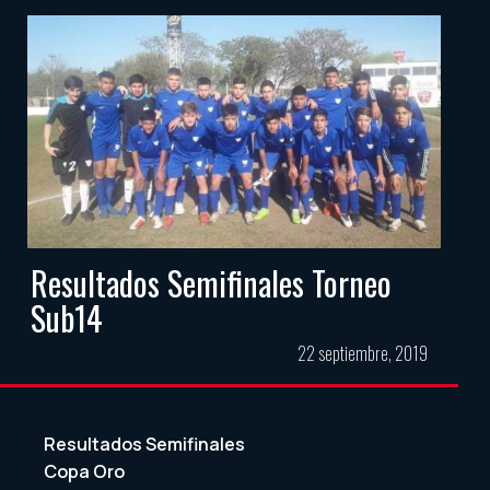
Resultados Semifinales Torneo
Sub14
22 septiembre, 2019
Resultados Semifinales
Copa Oro