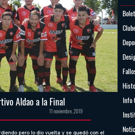
Bole
Club
Depo
Desi
Fallo
Histo
ivo Aldao a la Final
Info 
11 noviembre, 2019
Insti
Notic
diendo pero lo dio vuelta y se quedó con el