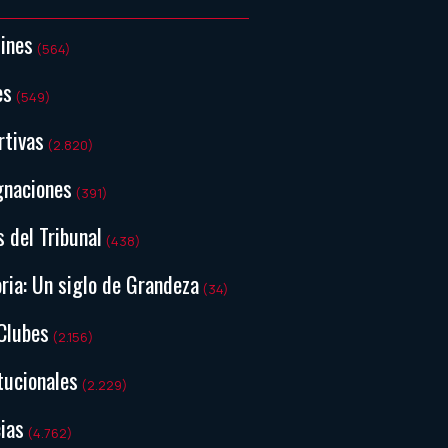
tines
(564)
es
(549)
rtivas
(2.820)
gnaciones
(391)
s del Tribunal
(438)
ria: Un siglo de Grandeza
(34)
Clubes
(2.156)
tucionales
(2.229)
ias
(4.762)