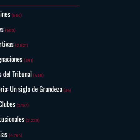
tines
(564)
es
(550)
rtivas
(2.821)
gnaciones
(391)
s del Tribunal
(438)
ria: Un siglo de Grandeza
(34)
Clubes
(2.157)
tucionales
(2.229)
ias
(4.764)