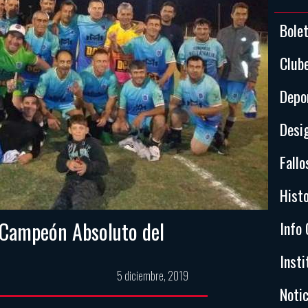
Bole
Club
Depo
Desi
Fallo
Histo
a Campeón Absoluto del
Info 
Insti
5 diciembre, 2019
Notic