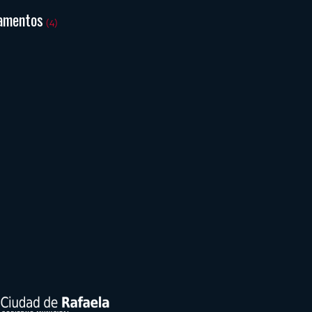
amentos
(4)