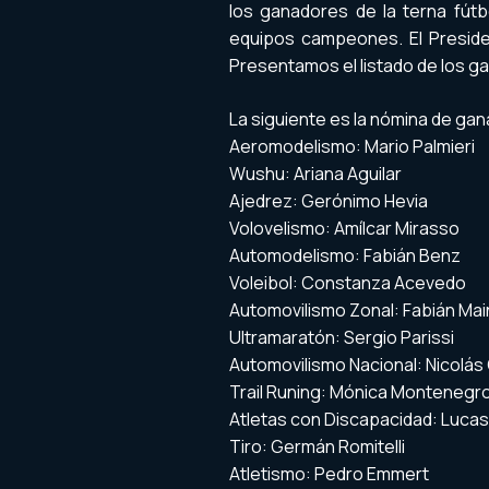
los ganadores de la terna fút
equipos campeones. El Preside
Presentamos el listado de los g
La siguiente es la nómina de ga
Aeromodelismo: Mario Palmieri
Wushu: Ariana Aguilar
Ajedrez: Gerónimo Hevia
Volovelismo: Amílcar Mirasso
Automodelismo: Fabián Benz
Voleibol: Constanza Acevedo
Automovilismo Zonal: Fabián Ma
Ultramaratón: Sergio Parissi
Automovilismo Nacional: Nicolás
Trail Runing: Mónica Montenegr
Atletas con Discapacidad: Lucas
Tiro: Germán Romitelli
Atletismo: Pedro Emmert