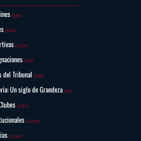
tines
(564)
es
(550)
rtivas
(2.821)
gnaciones
(391)
s del Tribunal
(438)
ria: Un siglo de Grandeza
(34)
Clubes
(2.157)
tucionales
(2.229)
ias
(4.764)