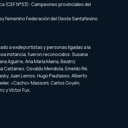
ica (CEF N°53): Campeones provinciales del
key femenino Federación del Oeste Santafesino
ado a exdeportistas y personas ligadas a la
 esa instancia, fueron reconocidos: Susana
ana Aguirre, Ana María Maina, Beatriz
icia Cattáneo, Osvaldo Mendiola, Emeldo Ré,
asky, Juan Lemos, Hugo Pautasso, Alberto
eiler, «Cacho» Massoni, Carlos Goyén,
z y Víctor Fux.