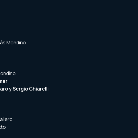
omás Mondino
Mondino
mer
aro y Sergio Chiarelli
allero
tto