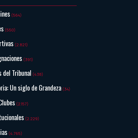
tines
(564)
es
(550)
rtivas
(2.821)
gnaciones
(391)
s del Tribunal
(438)
ria: Un siglo de Grandeza
(34)
Clubes
(2.157)
tucionales
(2.229)
ias
(4.765)