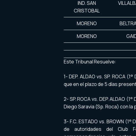
IND. SAN
VILLAL
CRISTOBAL
MORENO
BELTR
MORENO
GAI
Este Tribunal Resuelve:
1- DEP. ALDAO vs. SP. ROCA (1° D
que en el plazo de 5 días presen
2- SP. ROCA vs. DEP. ALDAO (1° D
Diego Saravia (Sp. Roca) con la 
3- F.C. ESTADO vs. BROWN (1° Div
de autoridades del Club Fe