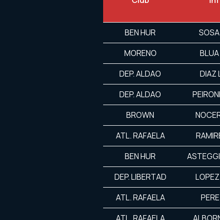
Club
In
BEN HUR
SOSA
MORENO
BLUA
DEP. ALDAO
DIAZ
DEP. ALDAO
PEIRON
BROWN
NOCER
ATL. RAFAELA
RAMIR
BEN HUR
ASTEGG
DEP. LIBERTAD
LOPEZ
ATL. RAFAELA
PERE
ATL. RAFAELA
ALBOR