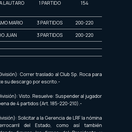
BA LAUTARO
1 PARTIDO
154
AMO MARIO
3 PARTIDOS
200-220
DO JUAN
3 PARTIDOS
200-220
ivisión): Correr traslado al Club Sp. Roca para
te su descargo por escrito.-
ivisión): Visto. Resuelve: Suspender al jugador
pena de 4 partidos (Art. 185-220-210).-
isión): Solicitar a la Gerencia de LRF la nómina
rrocarril del Estado, como así también