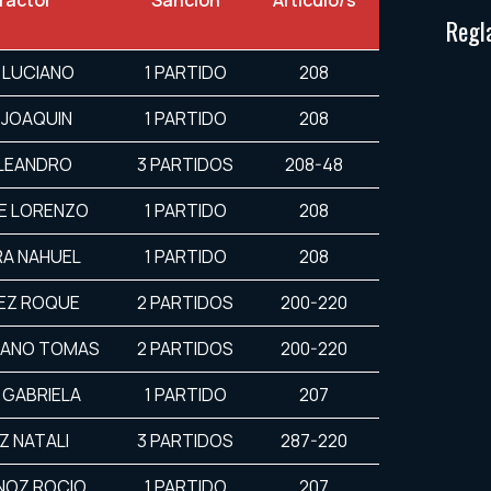
fractor
Sanción
Artículo/s
Regl
 LUCIANO
1 PARTIDO
208
 JOAQUIN
1 PARTIDO
208
 LEANDRO
3 PARTIDOS
208-48
E LORENZO
1 PARTIDO
208
A NAHUEL
1 PARTIDO
208
EZ ROQUE
2 PARTIDOS
200-220
IANO TOMAS
2 PARTIDOS
200-220
 GABRIELA
1 PARTIDO
207
Z NATALI
3 PARTIDOS
287-220
NOZ ROCIO
1 PARTIDO
207