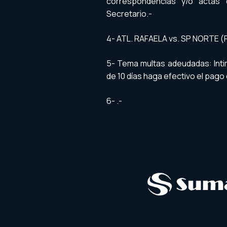
correspondencias y/o actas 
Secretario.-
4- ATL. RAFAELA vs. SP NORTE (R
5- Tema multas adeudadas: Intim
de 10 días haga efectivo el pago 
6- .-