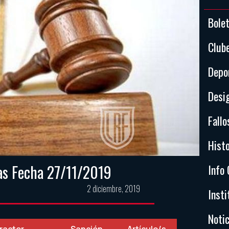
Bole
Club
Depo
Desi
Fallo
Histo
nas Fecha 27/11/2019
Info 
2 diciembre, 2019
Insti
Notic