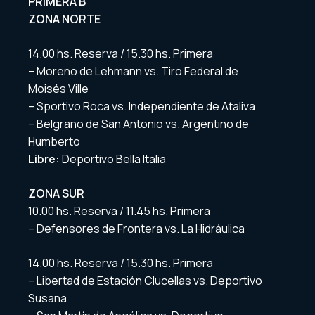
PRIMERA B
ZONA NORTE
14.00 hs. Reserva / 15.30 hs. Primera
– Moreno de Lehmann vs. Tiro Federal de
Moisés Ville
– Sportivo Roca vs. Independiente de Ataliva
– Belgrano de San Antonio vs. Argentino de
Humberto
Libre:
Deportivo Bella Italia
ZONA SUR
10.00 hs. Reserva / 11.45 hs. Primera
– Defensores de Frontera vs. La Hidráulica
14.00 hs. Reserva / 15.30 hs. Primera
– Libertad de Estación Clucellas vs. Deportivo
Susana