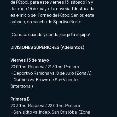
de Fútbol, para este viernes 13, sábado 14 y
domingo 15 de mayo. La novedad destacada
es el inicio del Torneo de Fútbol Senior, este
sábado, en cancha de Sportivo Norte.
¡Conocé cuándo y dónde juega tu equipo!
DIVISIONES SUPERIORES (Adelantos)
Viernes 13 de mayo
20.00 hs. Reserva / 21.30 hs. Primera
– Deportivo Ramona vs. 9 de Julio (Zona A)
– Quilmes vs. Brown de San Vicente
(Interzonal)
Primera B
20.30 hs. Reserva / 22.00 hs. Primera
– San Isidro vs. Indep. San Cristóbal (Zona