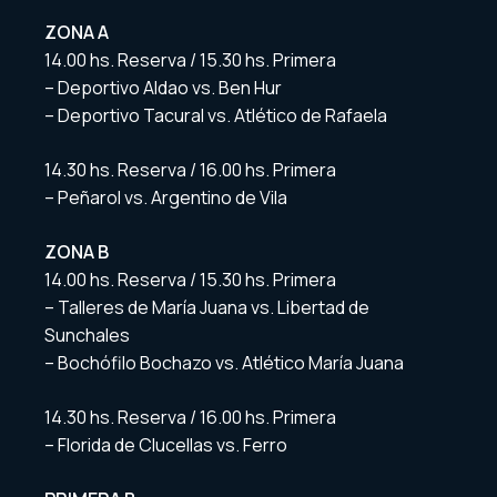
ZONA A
14.00 hs. Reserva / 15.30 hs. Primera
– Deportivo Aldao vs. Ben Hur
– Deportivo Tacural vs. Atlético de Rafaela
14.30 hs. Reserva / 16.00 hs. Primera
– Peñarol vs. Argentino de Vila
ZONA B
14.00 hs. Reserva / 15.30 hs. Primera
– Talleres de María Juana vs. Libertad de
Sunchales
– Bochófilo Bochazo vs. Atlético María Juana
14.30 hs. Reserva / 16.00 hs. Primera
– Florida de Clucellas vs. Ferro