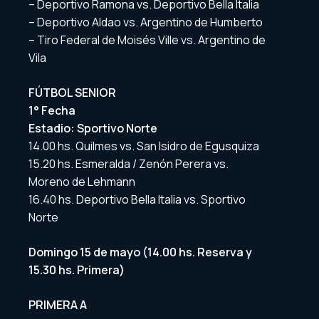
– Deportivo Ramona vs. Deportivo Bella Italia
– Deportivo Aldao vs. Argentino de Humberto
– Tiro Federal de Moisés Ville vs. Argentino de
Vila
FÚTBOL SENIOR
1° Fecha
Estadio: Sportivo Norte
14.00 hs. Quilmes vs. San Isidro de Egusquiza
15.20 hs. Esmeralda / Zenón Perera vs.
Moreno de Lehmann
16.40 hs. Deportivo Bella Italia vs. Sportivo
Norte
Domingo 15 de mayo (14.00 hs. Reserva y
15.30 hs. Primera)
PRIMERA A