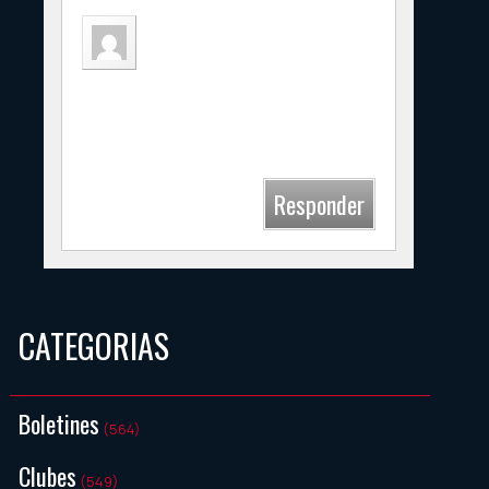
cacaa
26 junio, 2022 a las 17:32
donde se escucha los partidos
Responder
CATEGORIAS
Boletines
(564)
Clubes
(549)