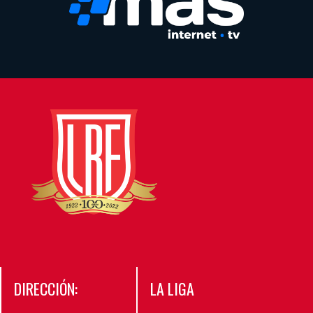
DIRECCIÓN:
LA LIGA