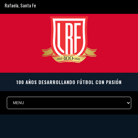
Rafaela, Santa Fe
ligarafaelina@gmail.com