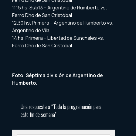
Ferro Dho de San Cristóbal
11.15 hs. Sub13 – Argentino de Humberto vs.
Ferro Dho de San Cristóbal
12.30 hs. Primera – Argentino de Humberto vs.
Argentino de Vila
14 hs. Primera – Libertad de Sunchales vs.
Ferro Dho de San Cristóbal
Foto: Séptima división de Argentino de
Humberto.
Una respuesta a “Toda la programación para
este fin de semana”