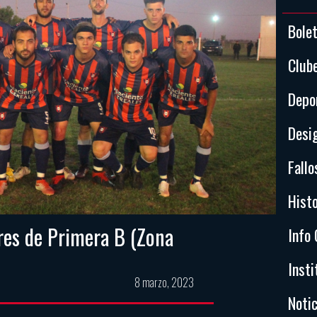
Bole
Club
Depo
Desi
Fallo
Histo
ures de Primera B (Zona
Info 
Insti
8 marzo, 2023
Notic