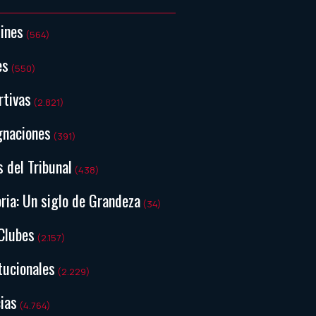
tines
(564)
es
(550)
rtivas
(2.821)
gnaciones
(391)
s del Tribunal
(438)
ria: Un siglo de Grandeza
(34)
Clubes
(2.157)
tucionales
(2.229)
ias
(4.764)