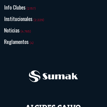
Info Clubes
(2.157)
Institucionales
(2.229)
Noticias
(4.765)
Reglamentos
(4)