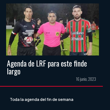
Agenda de LRF para este finde
largo
16 junio, 2023
Toda la agenda del fin de semana