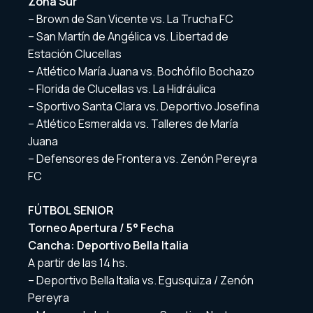
Zona Sur
– Brown de San Vicente vs. La Trucha FC
– San Martín de Angélica vs. Libertad de
Estación Clucellas
– Atlético María Juana vs. Bochófilo Bochazo
– Florida de Clucellas vs. La Hidráulica
– Sportivo Santa Clara vs. Deportivo Josefina
– Atlético Esmeralda vs. Talleres de María
Juana
– Defensores de Frontera vs. Zenón Pereyra
FC
FÚTBOL SENIOR
Torneo Apertura / 5° Fecha
Cancha: Deportivo Bella Italia
A partir de las 14 hs.
– Deportivo Bella Italia vs. Egusquiza / Zenón
Pereyra