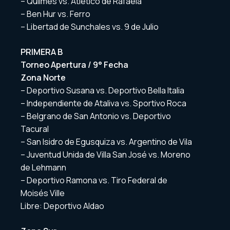
– Quilmes vs. Atlético de Rafaela
– Ben Hur vs. Ferro
– Libertad de Sunchales vs. 9 de Julio
PRIMERA B
Torneo Apertura / 9° Fecha
Zona Norte
– Deportivo Susana vs. Deportivo Bella Italia
– Independiente de Ataliva vs. Sportivo Roca
– Belgrano de San Antonio vs. Deportivo
Tacural
– San Isidro de Egusquiza vs. Argentino de Vila
– Juventud Unida de Villa San José vs. Moreno
de Lehmann
– Deportivo Ramona vs. Tiro Federal de
Moisés Ville
Libre: Deportivo Aldao