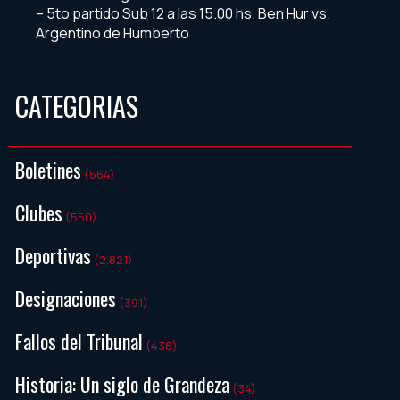
– 5to partido Sub 12 a las 15.00 hs. Ben Hur vs.
Argentino de Humberto
CATEGORIAS
Boletines
(564)
Clubes
(550)
Deportivas
(2.821)
Designaciones
(391)
Fallos del Tribunal
(438)
Historia: Un siglo de Grandeza
(34)