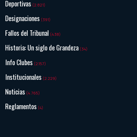
Deportivas
(2.821)
Designaciones
(391)
Fallos del Tribunal
(438)
Historia: Un siglo de Grandeza
(34)
Info Clubes
(2.157)
Institucionales
(2.229)
Noticias
(4.765)
Reglamentos
(4)