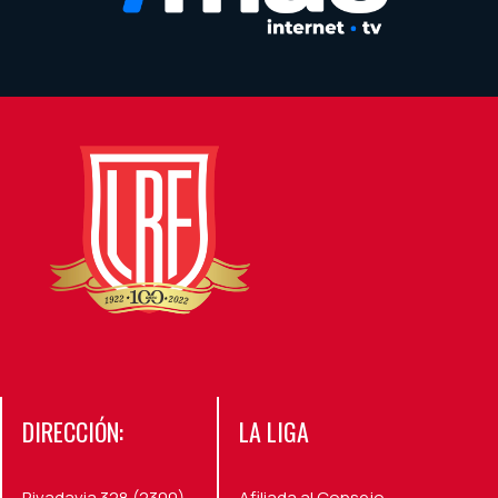
DIRECCIÓN:
LA LIGA
Rivadavia 328 (2300)
Afiliada al Consejo