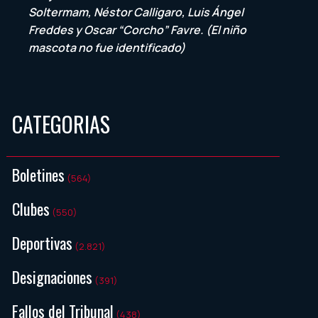
Soltermam, Néstor Calligaro, Luis Ángel
Freddes y Oscar “Corcho” Favre. (El niño
mascota no fue identificado)
CATEGORIAS
Boletines
(564)
Clubes
(550)
Deportivas
(2.821)
Designaciones
(391)
Fallos del Tribunal
(438)