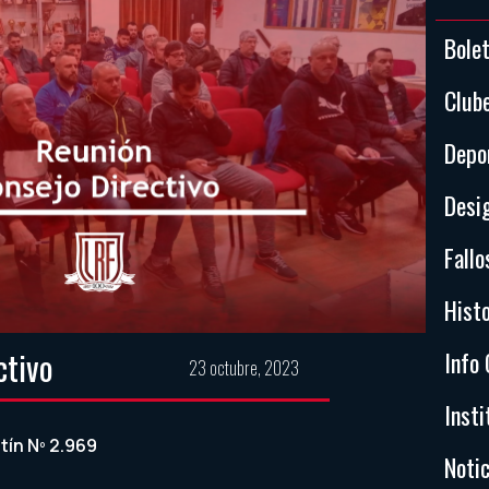
Bole
Club
Depo
Desi
Fallo
Histo
ctivo
Info 
23 octubre, 2023
Insti
tín Nº 2.969
Notic