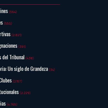
tines
(564)
es
(550)
rtivas
(2.821)
gnaciones
(391)
s del Tribunal
(438)
ria: Un siglo de Grandeza
(34)
Clubes
(2.157)
tucionales
(2.229)
ias
(4.765)