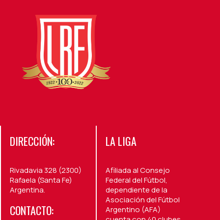
DIRECCIÓN:
LA LIGA
Rivadavia 328 (2300)
Afiliada al Consejo
Rafaela (Santa Fe)
Federal del Fútbol,
Argentina.
dependiente de la
Asociación del Fútbol
CONTACTO:
Argentino (AFA)
cuenta con 40 clubes