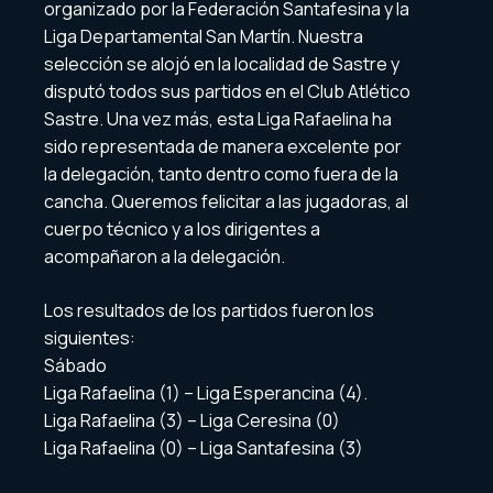
organizado por la Federación Santafesina y la
Liga Departamental San Martín. Nuestra
selección se alojó en la localidad de Sastre y
disputó todos sus partidos en el Club Atlético
Sastre. Una vez más, esta Liga Rafaelina ha
sido representada de manera excelente por
la delegación, tanto dentro como fuera de la
cancha. Queremos felicitar a las jugadoras, al
cuerpo técnico y a los dirigentes a
acompañaron a la delegación.
Los resultados de los partidos fueron los
siguientes:
Sábado
Liga Rafaelina (1) – Liga Esperancina (4).
Liga Rafaelina (3) – Liga Ceresina (0)
Liga Rafaelina (0) – Liga Santafesina (3)