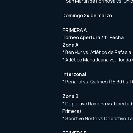
– San Martín de Formosa vs. Uni
Domingo 24 de marzo
PRIMERA A
Torneo Apertura / 1° Fecha
Zona A
* Ben Hur vs. Atlético de Rafaela
* Atlético María Juana vs. Florida
Interzonal
* Peñarol vs. Quilmes (15.30 hs. 
Zona B
* Deportivo Ramona vs. Libertad 
Primera)
* Sportivo Norte vs Deportivo Tac