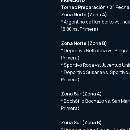
PRIMERA B
Torneo Preparación / 2° Fecha
Zona Norte (Zona A)
* Argentino de Humberto vs. Ind
18.00 hs. Primera)
Zona Norte (Zona B)
* Deportivo Bella italia vs. Belgr
Primera)
* Sportivo Roca vs. Juventud Unid
* Deportivo Susana vs. Sportivo 
Primera)
Zona Sur (Zona A)
* Bochófilo Bochazo vs. San Martí
Primera)
Zona Sur (Zona B)
* Deportivo Josefina vs. Zenón P