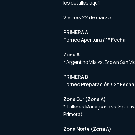
los detalles aquí!
Viernes 22 de marzo
PRIMERA A
Torneo Apertura / 1° Fecha
Zona A
* Argentino Vila vs. Brown San Vi
PRIMERA B
Torneo Preparación / 2° Fecha
Zona Sur (Zona A)
* Talleres María juana vs. Sporti
Primera)
Zona Norte (Zona A)