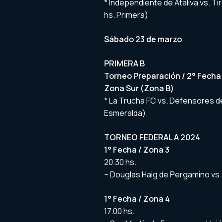
* Independiente de Ataliva vs. Ti
hs. Primera)
Sábado 23 de marzo
PRIMERA B
Torneo Preparación / 2° Fecha
Zona Sur (Zona B)
* La Trucha FC vs. Defensores de 
Esmeralda).
TORNEO FEDERAL A 2024
1° Fecha / Zona 3
20.30 hs.
– Douglas Haig de Pergamino vs. 
1° Fecha / Zona 4
17.00 hs.