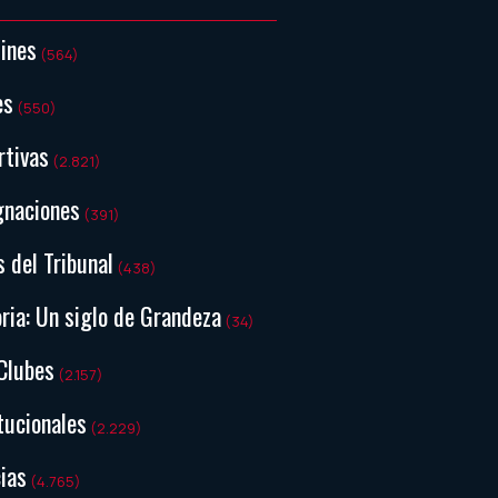
tines
(564)
es
(550)
rtivas
(2.821)
gnaciones
(391)
s del Tribunal
(438)
ria: Un siglo de Grandeza
(34)
Clubes
(2.157)
tucionales
(2.229)
ias
(4.765)