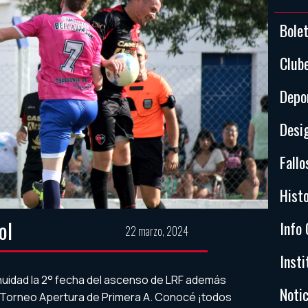
Bole
Club
Depo
Desi
Fallo
Histo
ol
Info 
22 marzo, 2024
Insti
nuidad la 2° fecha del ascenso de LRF además
Notic
el Torneo Apertura de Primera A. Conocé ¡todos