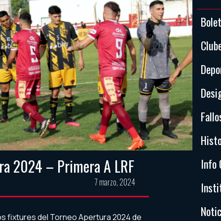
Bole
Club
Depo
Desi
Fallo
Histo
ura 2024 – Primera A LRF
Info 
7 marzo, 2024
Insti
Notic
s fixtures del Torneo Apertura 2024 de