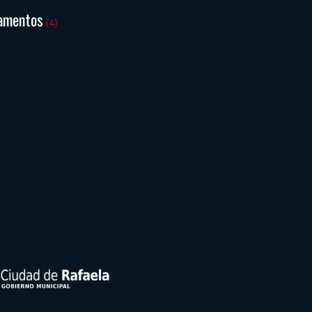
amentos
(4)