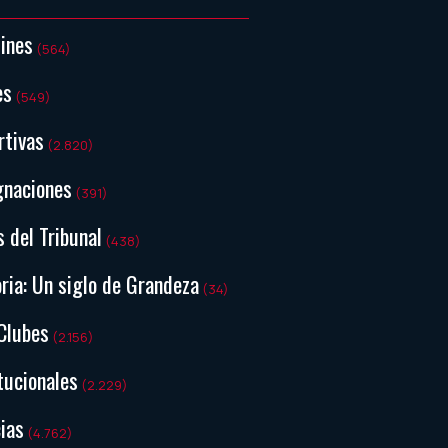
tines
(564)
es
(549)
rtivas
(2.820)
gnaciones
(391)
s del Tribunal
(438)
ria: Un siglo de Grandeza
(34)
Clubes
(2.156)
tucionales
(2.229)
ias
(4.762)