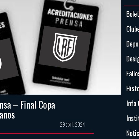
Bole
Club
Depo
Desi
Fallo
Histo
nsa – Final Copa
Info 
lanos
Insti
29 abril, 2024
Notic