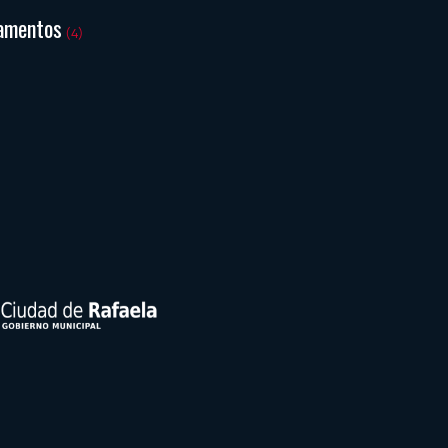
amentos
(4)