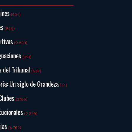
tines
(564)
es
(549)
rtivas
(2.820)
gnaciones
(391)
s del Tribunal
(438)
ria: Un siglo de Grandeza
(34)
Clubes
(2.156)
tucionales
(2.229)
ias
(4.762)