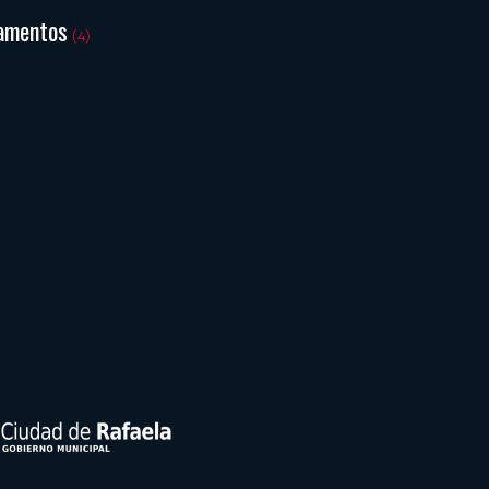
amentos
(4)