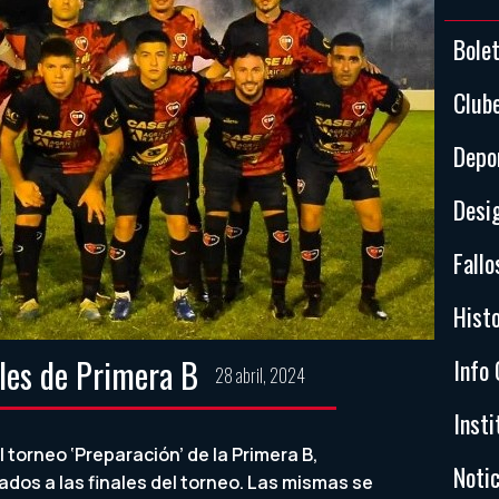
Bole
Club
Depo
Desi
Fallo
Histo
ales de Primera B
Info 
28 abril, 2024
Insti
l torneo ‘Preparación’ de la Primera B,
Notic
ados a las finales del torneo. Las mismas se