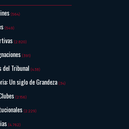
tines
(564)
es
(549)
rtivas
(2.820)
gnaciones
(391)
s del Tribunal
(438)
ria: Un siglo de Grandeza
(34)
Clubes
(2.156)
tucionales
(2.229)
ias
(4.762)