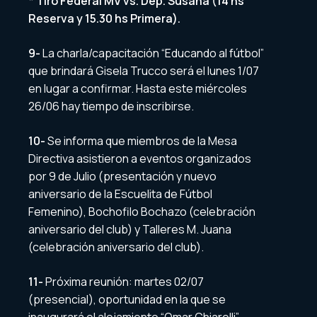
* Tiro Federal MV vs. Dep. Susana (14 hs
Reserva y 15.30 hs Primera).
9-
La charla/capacitación “Educando al fútbol”
que brindará Gisela Trucco será el lunes 1/07
en lugar a confirmar. Hasta este miércoles
26/06 hay tiempo de inscribirse.
10-
Se informa que miembros de la Mesa
Directiva asistieron a eventos organizados
por 9 de Julio (presentación y nuevo
aniversario de la Escuelita de Fútbol
Femenino), Bochofilo Bochazo (celebración
aniversario del club) y Talleres M. Juana
(celebración aniversario del club).
11-
Próxima reunión: martes 02/07
(presencial), oportunidad en la que se
inaugurará el alojamiento “Omar Chiarelli”