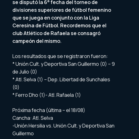
se disputó la 6° fecha del torneo de
divisiones superiores de fútbol femenino
que se juega en conjunto con la Liga
Ceresina de Fútbol. Recordemos que el
club Atlético de Rafaela se consagró
campeón del mismo.
Los resultados que se registraron fueron:
* Unión Cult. y Deportiva San Guillermo (0) – 9
de Julio (0)
* Atl. Selva (1) – Dep. Libertad de Sunchales
(0)
* Ferro Dho (1)- Atl. Rafaela (1)
Próxima fecha (última – el 18/08)
Cancha: Atl. Selva
-Unión Hersilia vs. Unión Cult. y Deportiva San
Guillermo