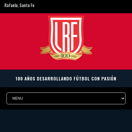
Rafaela, Santa Fe
ligarafaelina@gmail.com