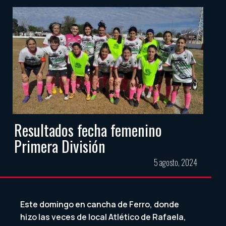
Resultados fecha femenino
Primera División
5 agosto, 2024
Este domingo en cancha de Ferro, donde
hizo las veces de local Atlético de Rafaela,