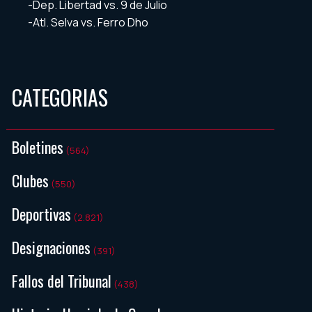
-Dep. Libertad vs. 9 de Julio
-Atl. Selva vs. Ferro Dho
CATEGORIAS
Boletines
(564)
Clubes
(550)
Deportivas
(2.821)
Designaciones
(391)
Fallos del Tribunal
(438)